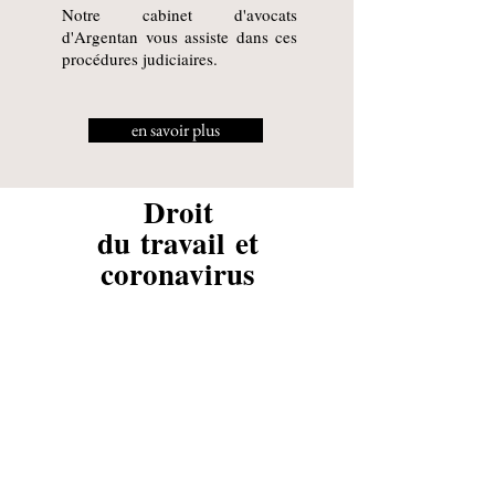
Notre cabinet d'avocats
d'Argentan
vous assiste dans ces
procédures judiciaires.
en savoir plus
Droit
du
travail
et
coronavirus
Le droit du travail s'est trouvé
bouleversé par la règlementation
récente .
Protection du salarié, RTT,
chômage partiel, droit de retrait
....